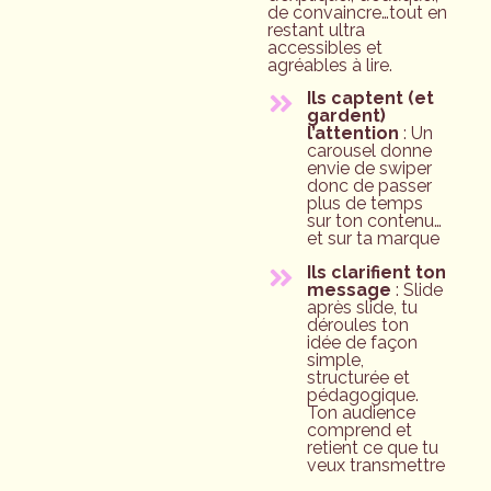
de convaincre…tout en
restant ultra
accessibles et
agréables à lire.
Ils captent (et
gardent)
l’attention
: Un
carousel donne
envie de swiper
donc de passer
plus de temps
sur ton contenu…
et sur ta marque
Ils clarifient ton
message
: Slide
après slide, tu
déroules ton
idée de façon
simple,
structurée et
pédagogique.
Ton audience
comprend et
retient ce que tu
veux transmettre