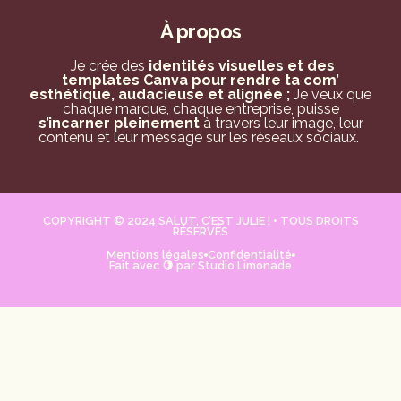
À propos
Je crée des
identités visuelles et des
templates Canva pour rendre ta com’
esthétique, audacieuse et alignée ;
Je veux que
chaque marque, chaque entreprise, puisse
s’incarner pleinement
à travers leur image, leur
contenu et leur message sur les réseaux sociaux.
COPYRIGHT © 2024 SALUT, C’EST JULIE ! • TOUS DROITS
RÉSERVÉS
Mentions légales
Confidentialité
Fait avec 🍋 par Studio Limonade