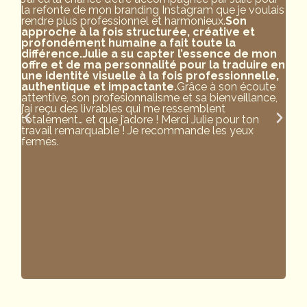
la refonte de mon branding Instagram que je voulais
fra
rendre plus professionnel et harmonieux.
Son
la m
approche à la fois structurée, créative et
ave
profondément humaine a fait toute la
dos
différence.
Julie a su capter l’essence de mon
sui
offre et de ma personnalité pour la traduire en
sur
une identité visuelle à la fois professionnelle,
Aim
authentique et impactante.
Grâce à son écoute
temp
attentive, son profesionnalisme et sa bienveillance,
env
j’ai reçu des livrables qui me ressemblent
J'ai
totalement… et que j’adore ! Merci Julie pour ton
ult
travail remarquable ! Je recommande les yeux
ron
fermés.
🤩),
com
ins
tu 
toi…