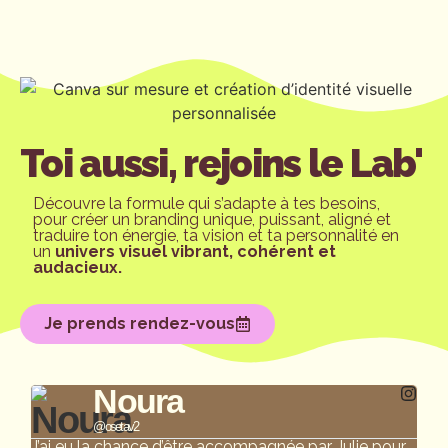
Toi aussi, rejoins le Lab'​
Découvre la formule qui s’adapte à tes besoins,
pour créer un branding unique, puissant, aligné et
traduire ton énergie, ta vision et ta personnalité en
un
univers visuel vibrant, cohérent et
audacieux.
Je prends rendez-vous
Noura
@osetav2
J’ai eu la chance d’être accompagnée par Julie pour
Je 